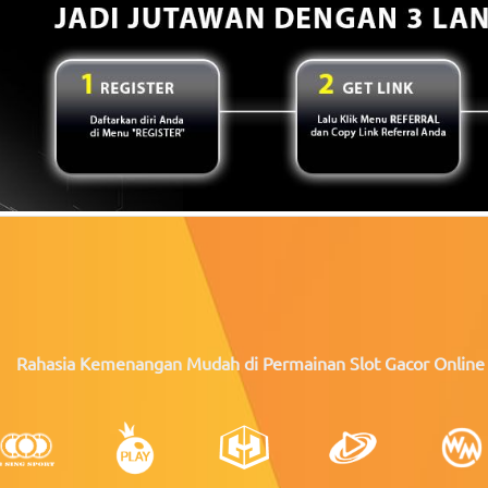
Rahasia Kemenangan Mudah di Permainan Slot Gacor Online