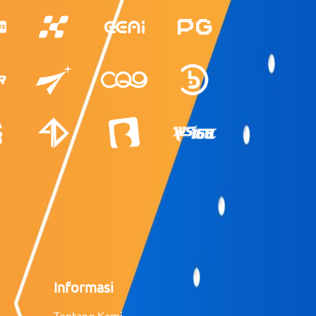
Informasi
Tentang Kami