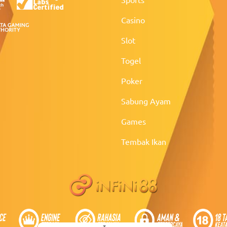
Casino
Slot
Togel
Poker
Sabung Ayam
Games
Tembak Ikan