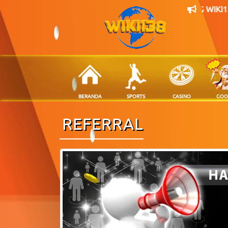
SELAMAT DATANG DI PLATFORM GAMING WIKI138 PA
BERANDA
SPORTS
CASINO
GOO
REFERRAL