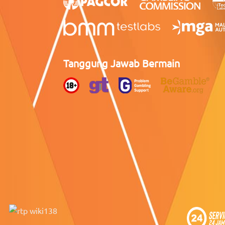
Tanggung Jawab Bermain