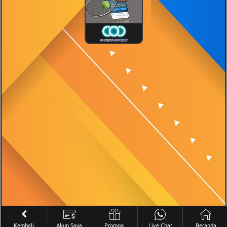
Kembali
Akun Saya
Promosi
Live Chat
Beranda