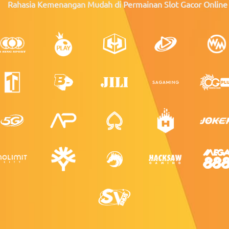
Rahasia Kemenangan Mudah di Permainan Slot Gacor Online