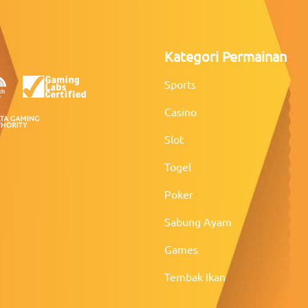
Kategori Permainan
Sports
Casino
Slot
Togel
Poker
Sabung Ayam
Games
Tembak Ikan