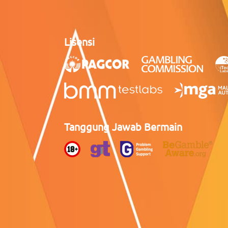
Lisensi
Tanggung Jawab Bermain