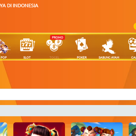
 INDONESIA
PROMO
 POP
SLOT
TOGEL
POKER
SABUNG AYAM
GA