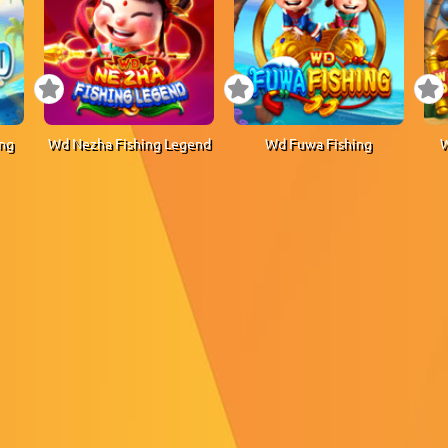
ing
Wd Nezha Fishing Legend
Wd Fuwa Fishing
W