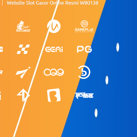
Website Slot Gacor Online Resmi WIKI138